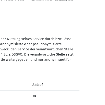
 der Nutzung seines Service durch bzw. lässt
n anonymisierte oder pseudonymisierte
Sektion Kaiserslautern des
Zweck, den Service der verantwortlichen Stelle
Deutschen Alpenvereins e.V.
1 lit. a DSGVO. Die verantwortliche Stelle setzt
ritte weitergegeben und nur anonymisiert für
Ludwig-Thoma-Str. 1
67663 Kaiserslautern
Telefon +4963189291537
Ablauf
Kontakt
30