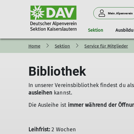
Mein.Alpenverein
Sektion
Ausbildu
Home
Sektion
Service für Mitglieder
OG Idar-Oberstein
Service für Mitglieder
Direktverkauf in der Halle
Ausstattung
Klettern
Klettern
Bergsteigen
Mitglied werden
Bergsteigen
Ausbildungskurse
Belegungsplan & 
Kinderberei
MTB Juge
Biken
Kirner Dolomiten
Geschäftsstelle
Ansprechpartner
DAV Mitgliedschaft
MTB
Bibliothek
Aktuelles
Bibliothek
Ausbildung
Mitgliedsbeiträge
Gravelbike
Jugend
Materialverleih
Tourenprogramm
Vorteile
In unserer Vereinsbibliothek findest du al
Aktivitäten
Familienmitgliedschaft
ausleihen
kannst.
Die Ausleihe ist
immer während der Öffnung
Leihfrist:
2 Wochen