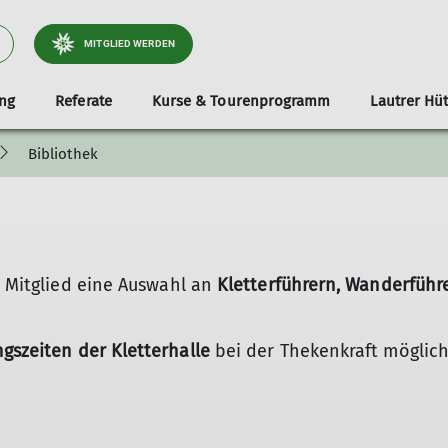
MITGLIED WERDEN
ng
Referate
Kurse & Tourenprogramm
Lautrer Hüt
Bibliothek
Buchung
ch
nd
Familien
Gremien der Sektion
Biken und Wandern
Kilterboard
Klettern
Hüttengebühren
Unser Team
Senioren
Eintrittspreise
Mitgliederversammlung
Soziales
Trainer werden in 
Lage und
Downlo
Wande
Werd
Inklusion
Integration
Schulen
s Mitglied eine Auswahl an
Kletterführern, Wanderfüh
szeiten der Kletterhalle
bei der Thekenkraft möglich