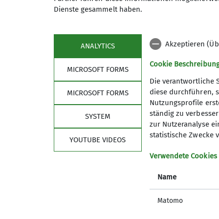
Dienste gesammelt haben.
Akzeptieren (Üb
ANALYTICS
Cookie Beschreibun
MICROSOFT FORMS
Die verantwortliche 
diese durchführen, s
MICROSOFT FORMS
Nutzungsprofile erste
Sektion
Part
ständig zu verbessern
SYSTEM
zur Nutzeranalyse ei
Geschäftsstelle
e-motio
statistische Zwecke v
YOUTUBE VIDEOS
Mitgliedschaft
Heinrich
Ehrenamt
Verwendete Cookies
Jahresheft
Name
Prävention sexualisierte Gewalt
Matomo