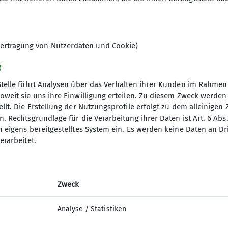
ertragung von Nutzerdaten und Cookie)
g
Stelle führt Analysen über das Verhalten ihrer Kunden im Rahmen
oweit sie uns ihre Einwilligung erteilen. Zu diesem Zweck werde
llt. Die Erstellung der Nutzungsprofile erfolgt zu dem alleinigen 
ner
Service
. Rechtsgrundlage für die Verarbeitung ihrer Daten ist Art. 6 Abs. 
n eigens bereitgestelltes System ein. Es werden keine Daten an D
n
Alpenvereinaktiv
erarbeitet.
 Schmid
Bergwetter
Felsinfo Pfalz
Notrufnummern
Zweck
Alpiner Sicherheits-Service (ASS)
Analyse / Statistiken