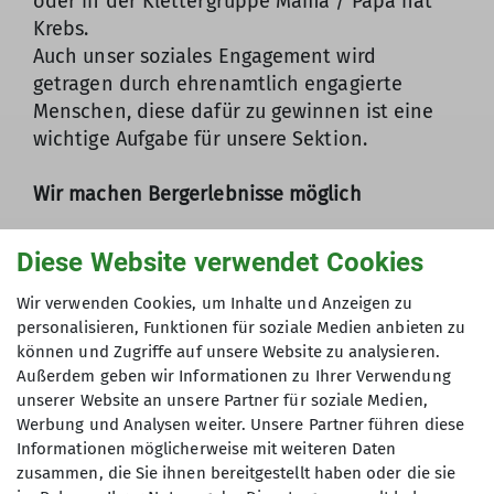
oder in der Klettergruppe Mama / Papa hat
Krebs.
Auch unser soziales Engagement wird
getragen durch ehrenamtlich engagierte
Menschen, diese dafür zu gewinnen ist eine
wichtige Aufgabe für unsere Sektion.
Wir machen Bergerlebnisse möglich
Diese Website verwendet Cookies
Unsere Mission: dafür sind wir da
Wir sind Bergsportverband, und wir sind
Wir verwenden Cookies, um Inhalte und Anzeigen zu
Naturschutzverband. Wir fördern vielfältige
personalisieren, Funktionen für soziale Medien anbieten zu
bergsportliche Aktivitäten und treten ein für
können und Zugriffe auf unsere Website zu analysieren.
die Bewahrung der einzigartigen Naturräume
Außerdem geben wir Informationen zu Ihrer Verwendung
unserer Website an unsere Partner für soziale Medien,
in den Alpen und Mittelgebirgen.
Werbung und Analysen weiter. Unsere Partner führen diese
Dabei setzen wir auf Lösungen, die
Informationen möglicherweise mit weiteren Daten
gleichermaßen den Interessen des Bergsports
zusammen, die Sie ihnen bereitgestellt haben oder die sie
und den Erfordernissen von Natur und