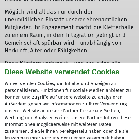
Möglich wird all das nur durch den
unermüdlichen Einsatz unserer ehrenamtlichen
Mitglieder. Ihr Engagement macht die Kletterhalle
zu einem Raum, in dem Integration gelingt und
Gemeinschaft spürbar wird – unabhängig von
Herkunft, Alter oder Fähigkeiten.
Denn Klettern verbindet – und wir laden alle
herzlich ein, Teil dieser Gemeinschaft zu werden,
Diese Website verwendet Cookies
sie mitzuerleben und durch ehrenamtliches
Wir verwenden Cookies, um Inhalte und Anzeigen zu
Engagement mitzugestalten.“ Die GrenzenLos
personalisieren, Funktionen für soziale Medien anbieten zu
Klettergruppe ist aktuell voll ausgelastet.
können und Zugriffe auf unsere Website zu analysieren.
Außerdem geben wir Informationen zu Ihrer Verwendung
unserer Website an unsere Partner für soziale Medien,
Werbung und Analysen weiter. Unsere Partner führen diese
Informationen möglicherweise mit weiteren Daten
zusammen, die Sie ihnen bereitgestellt haben oder die sie
im Rahmen Ihrer Nutzung der Dienste gesammelt haben.