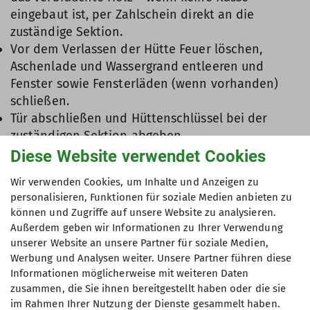
eingebaut ist, per Zahlschein direkt an die
zuständige Sektion.
Vor dem Verlassen der Hütte Feuer löschen,
Aschenlade und Wassergrand entleeren und
Fenster sowie Fensterläden (wenn vorhanden)
schließen.
Tür abschließen und Hüttenschlüssel bei der
zuständigen Sektion abgeben.
Mängel, zum Beispiel zerbrochene
Diese Website verwendet Cookies
Fensterscheiben, beschädigtes Türschloss, kleiner
Wir verwenden Cookies, um Inhalte und Anzeigen zu
Holzvorrat, unverzüglich der hüttenbesitzenden
personalisieren, Funktionen für soziale Medien anbieten zu
Sektion mitteilen.
können und Zugriffe auf unsere Website zu analysieren.
Außerdem geben wir Informationen zu Ihrer Verwendung
unserer Website an unsere Partner für soziale Medien,
Werbung und Analysen weiter. Unsere Partner führen diese
Informationen möglicherweise mit weiteren Daten
zusammen, die Sie ihnen bereitgestellt haben oder die sie
im Rahmen Ihrer Nutzung der Dienste gesammelt haben.