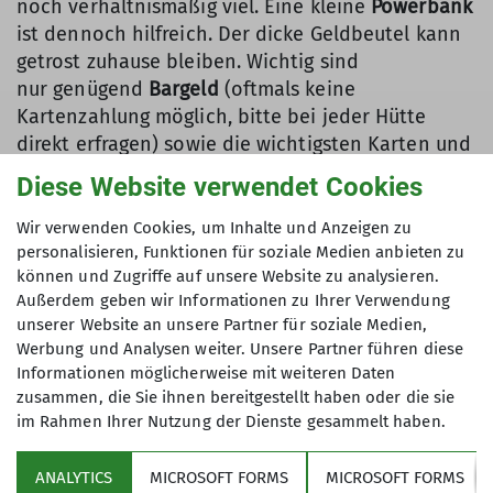
noch verhältnismäßig viel. Eine kleine
Powerbank
ist dennoch hilfreich. Der dicke Geldbeutel kann
getrost zuhause bleiben. Wichtig sind
nur genügend
Bargeld
(oftmals keine
Kartenzahlung möglich, bitte bei jeder Hütte
direkt erfragen) sowie die wichtigsten Karten und
Ausweise ... unter anderem natürlich der
Diese Website verwendet Cookies
Mitgliedsausweis des Alpenvereins.
Schon vom
Gegenrecht
gehört? Dank dieses Abkommens
Wir verwenden Cookies, um Inhalte und Anzeigen zu
übernachten AV-Mitglieder auch auf bestimmten
personalisieren, Funktionen für soziale Medien anbieten zu
können und Zugriffe auf unsere Website zu analysieren.
Schutzhütten anderer alpiner Verbände im
Außerdem geben wir Informationen zu Ihrer Verwendung
Alpenraum vergünstigt.
unserer Website an unsere Partner für soziale Medien,
Werbung und Analysen weiter. Unsere Partner führen diese
Informationen möglicherweise mit weiteren Daten
zusammen, die Sie ihnen bereitgestellt haben oder die sie
im Rahmen Ihrer Nutzung der Dienste gesammelt haben.
Sektion
ANALYTICS
MICROSOFT FORMS
MICROSOFT FORMS