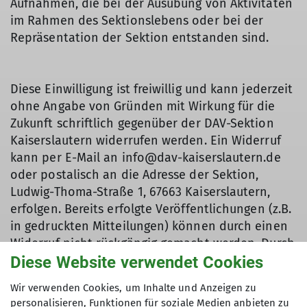
Aufnahmen, die bei der Ausübung von Aktivitäten
im Rahmen des Sektionslebens oder bei der
Repräsentation der Sektion entstanden sind.
Diese Einwilligung ist freiwillig und kann jederzeit
ohne Angabe von Gründen mit Wirkung für die
Zukunft schriftlich gegenüber der DAV-Sektion
Kaiserslautern widerrufen werden. Ein Widerruf
kann per E-Mail an info@dav-kaiserslautern.de
oder postalisch an die Adresse der Sektion,
Ludwig-Thoma-Straße 1, 67663 Kaiserslautern,
erfolgen. Bereits erfolgte Veröffentlichungen (z.B.
in gedruckten Mitteilungen) können durch einen
Widerruf nicht rückgängig gemacht werden. Durch
den Widerruf der Einwilligung wird die
Diese Website verwendet Cookies
Rechtmäßigkeit der aufgrund der Einwilligung bis
Wir verwenden Cookies, um Inhalte und Anzeigen zu
zum Widerruf erfolgten Verarbeitung nicht
personalisieren, Funktionen für soziale Medien anbieten zu