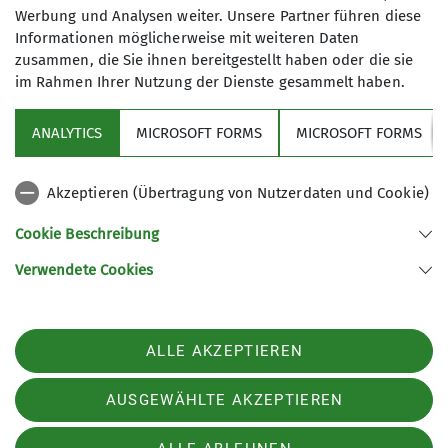
Werbung und Analysen weiter. Unsere Partner führen diese
reduktion.
Informationen möglicherweise mit weiteren Daten
zusammen, die Sie ihnen bereitgestellt haben oder die sie
Deine Aufgaben
im Rahmen Ihrer Nutzung der Dienste gesammelt haben.
Erstellung der CO₂-Bilanz unserer Sektion
Entwicklung und Umsetzung von
ANALYTICS
MICROSOFT FORMS
MICROSOFT FORMS
Klimaschutzmaßnahmen
Weiterentwicklung nachhaltiger Prozesse in
Akzeptieren (Übertragung von Nutzerdaten und Cookie)
Geschäftsstelle, Kletterhalle, Hütte sowie im Kurs-
und Tourenbereich
Cookie Beschreibung
Rahmenbedingungen
Verwendete Cookies
Übernahme als Einzelperson oder im Team
möglich
ALLE AKZEPTIEREN
Ehrenamtlich mit Aufwandsentschädigung
Bei größerem Umfang ist eine Vergütung möglich
AUSGEWÄHLTE AKZEPTIEREN