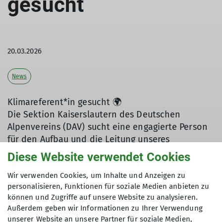
gesucht
20.03.2026
News
Klimareferent*in gesucht 🌍
Die Sektion Kaiserslautern des Deutschen
Alpenvereins (DAV) sucht eine engagierte Person
für den Aufbau und die Leitung unseres
Klimareferats.
Diese Website verwendet Cookies
Der DAV hat sich zum Ziel gesetzt, bis 2030
Wir verwenden Cookies, um Inhalte und Anzeigen zu
klimaneutral zu werden. Auch unsere Sektion
personalisieren, Funktionen für soziale Medien anbieten zu
möchte dazu aktiv beitragen – mit einer
können und Zugriffe auf unsere Website zu analysieren.
transparenten CO₂-Bilanz und konkreten
Außerdem geben wir Informationen zu Ihrer Verwendung
unserer Website an unsere Partner für soziale Medien,
Maßnahmen zur Emissionsvermeidung und -