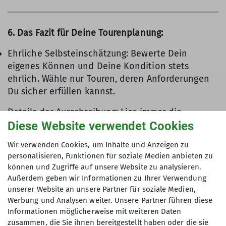
6. Das Fazit für Deine Tourenplanung:
Ehrliche Selbsteinschätzung: Bewerte Dein
eigenes Können und Deine Kondition stets
ehrlich. Wähle nur Touren, deren Anforderungen
Du sicher erfüllen kannst.
Details der Ausschreibung: Lies immer die
spezifische Tourenausschreibung genau durch,
Diese Website verwendet Cookies
denn diese enthält alle notwendigen Details zu
Wir verwenden Cookies, um Inhalte und Anzeigen zu
technischen und konditionellen Anforderungen
personalisieren, Funktionen für soziale Medien anbieten zu
für die jeweilige Tour
können und Zugriffe auf unsere Website zu analysieren.
Außerdem geben wir Informationen zu Ihrer Verwendung
unserer Website an unsere Partner für soziale Medien,
Werbung und Analysen weiter. Unsere Partner führen diese
Informationen möglicherweise mit weiteren Daten
zusammen, die Sie ihnen bereitgestellt haben oder die sie